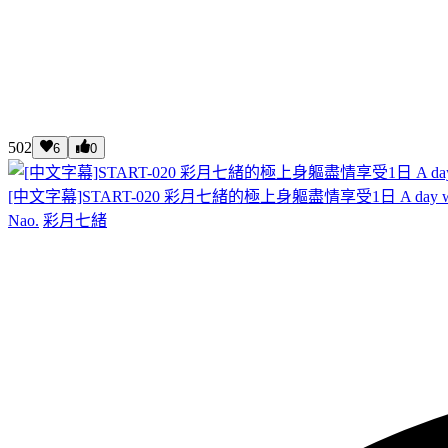
502
6
0
[中文字幕]START-020 彩月七緒的極上身軀盡情享受1日 A day wit
Nao.
彩月七緒