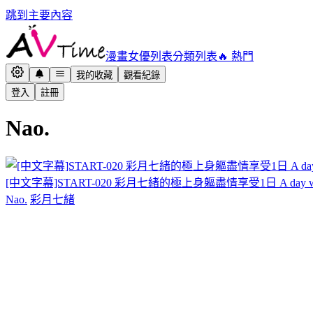
跳到主要內容
漫畫
女優列表
分類列表
🔥 熱門
我的收藏
觀看紀錄
登入
註冊
Nao.
[中文字幕]START-020 彩月七緒的極上身軀盡情享受1日 A day wit
Nao.
彩月七緒