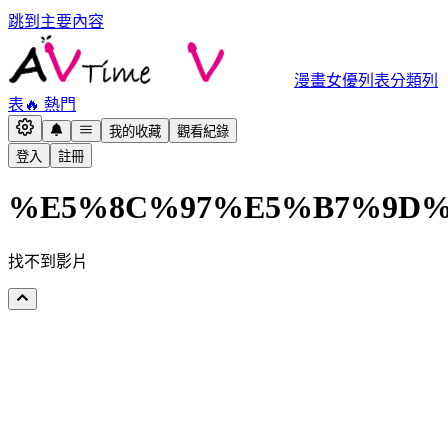
跳到主要內容
漫畫
女優列表
分類列
表
🔥 熱門
我的收藏
觀看紀錄
登入
註冊
%E5%8C%97%E5%B7%9D%
找不到影片