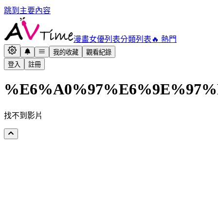
跳到主要內容
漫畫
女優列表
分類列表
🔥 熱門
我的收藏
觀看紀錄
登入
註冊
%E6%A0%97%E6%9E%97%
找不到影片