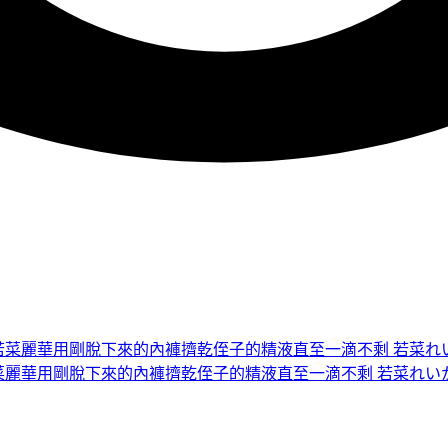
母若菜麗華用剛脫下來的內褲擠乾侄子的精液直至一滴不剩 若菜れい