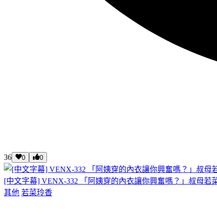
36
0
0
[中文字幕] VENX-332 「阿姨穿的內衣讓你興奮嗎？」叔
其他
若菜玲香