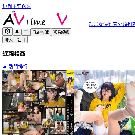
跳到主要內容
漫畫
女優列表
分類列
我的收藏
觀看紀錄
登入
註冊
近親相姦
🔥 熱門排行