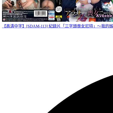
【高清中字】[SDAM-113] 紀錄片「三字頭喪女尼特」～