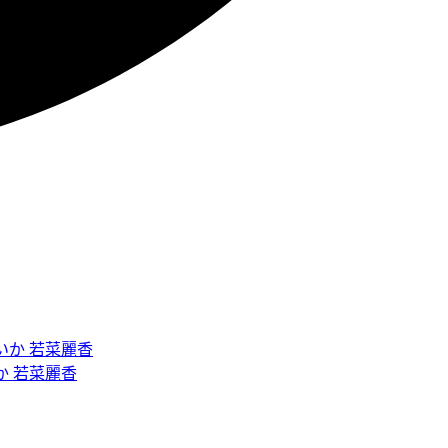
か 若菜麗香