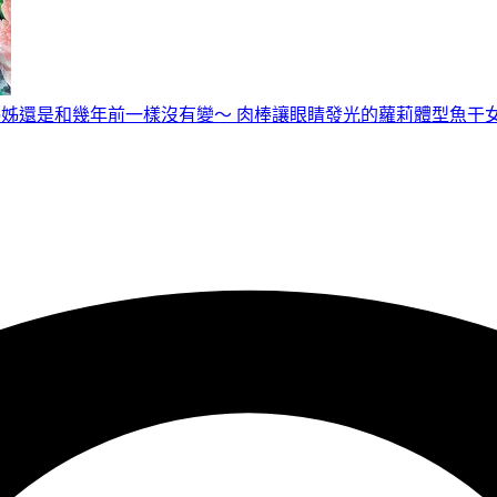
我的姊姊還是和幾年前一樣沒有變～ 肉棒讓眼睛發光的蘿莉體型魚干女