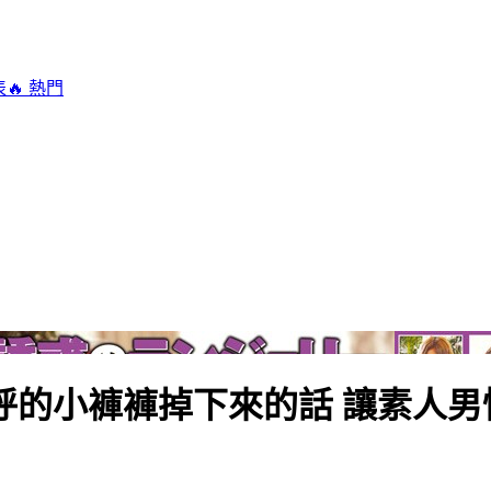
表
🔥 熱門
呼的小褲褲掉下來的話 讓素人男