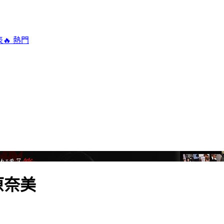
表
🔥 熱門
原奈美