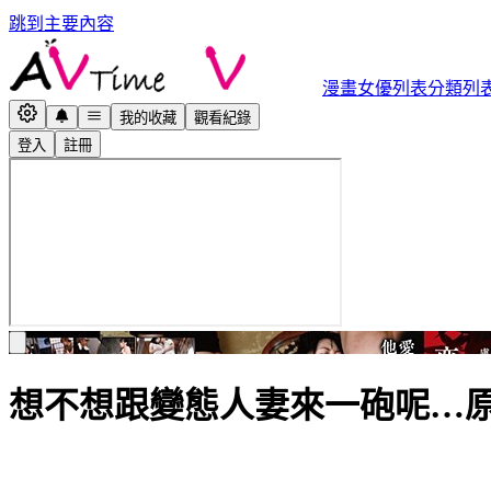
跳到主要內容
漫畫
女優列表
分類列
我的收藏
觀看紀錄
登入
註冊
想不想跟變態人妻來一砲呢…