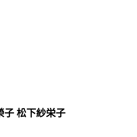
榮子 松下紗栄子