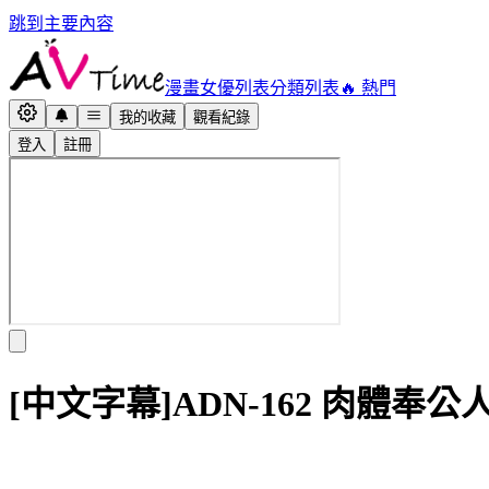
跳到主要內容
漫畫
女優列表
分類列表
🔥 熱門
我的收藏
觀看紀錄
登入
註冊
[中文字幕]ADN-162 肉體