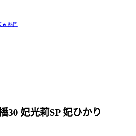
表
🔥 熱門
主播30 妃光莉SP 妃ひかり