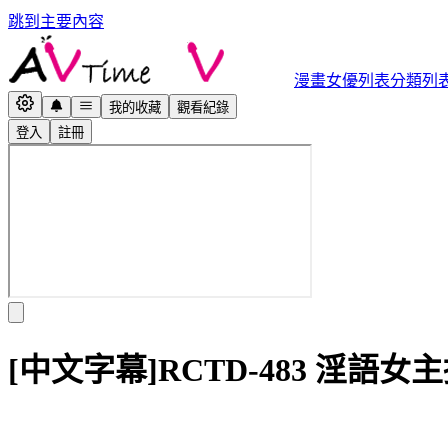
跳到主要內容
漫畫
女優列表
分類列
我的收藏
觀看紀錄
登入
註冊
[中文字幕]RCTD-483 淫語女