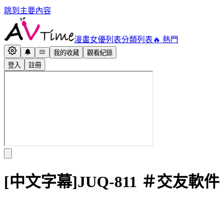
跳到主要內容
漫畫
女優列表
分類列表
🔥 熱門
我的收藏
觀看紀錄
登入
註冊
[中文字幕]JUQ-811 ＃交