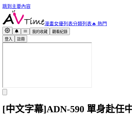
跳到主要內容
漫畫
女優列表
分類列表
🔥 熱門
我的收藏
觀看紀錄
登入
註冊
[中文字幕]ADN-590 單