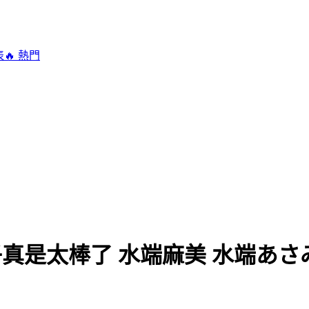
表
🔥 熱門
的妻子真是太棒了 水端麻美 水端あさ