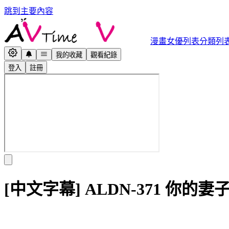
跳到主要內容
漫畫
女優列表
分類列
我的收藏
觀看紀錄
登入
註冊
[中文字幕] ALDN-371 你