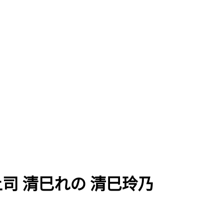
上司 清巳れの 清巳玲乃