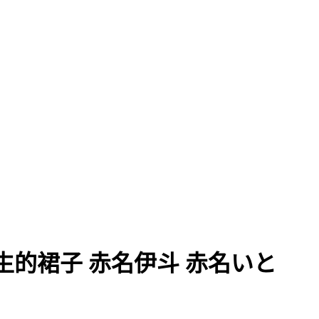
學生的裙子 赤名伊斗 赤名いと