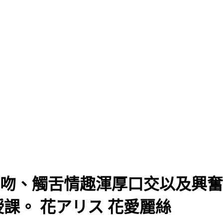
 深吻、舌吻、觸舌情趣渾厚口交以及
課。 花アリス 花愛麗絲