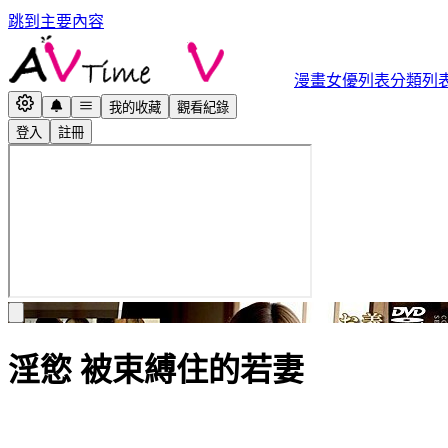
跳到主要內容
漫畫
女優列表
分類列
我的收藏
觀看紀錄
登入
註冊
淫慾 被束縛住的若妻