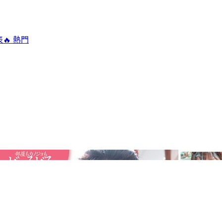
表
🔥 熱門
！