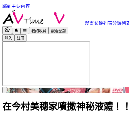
跳到主要內容
漫畫
女優列表
分類列
我的收藏
觀看紀錄
登入
註冊
在今村美穗家噴撒神秘液體！